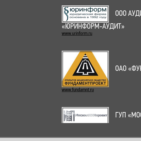
ООО АУД
«ЮРИНФОРМ-АУДИТ»
www.urinform.ru
ОАО «ФУ
www.fundamnt.ru
ГУП «МО
www.mgnp.ru