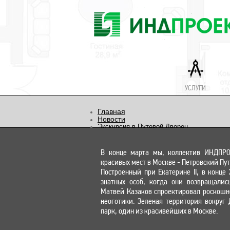
УСЛУГИ
Главная
Новости
Экскурсия в Путевой Дворец
В конце марта мы, коллектив ИНДПРОЕ
красивых мест в Москве - Петровский Пу
Построенный при Екатерине II, в конце 
знатных особ, когда они возвращалис
Матвей Казаков спроектировал роскошн
неоготики. Зеленая территория вокру
парк, один из красивейших в Москве.