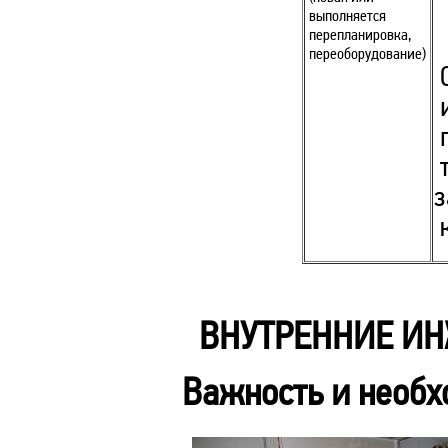
выполняется
перепланировка,
переоборудование)
О
и
п
т
з
к
ВНУТРЕННИЕ ИН
Важность и необх