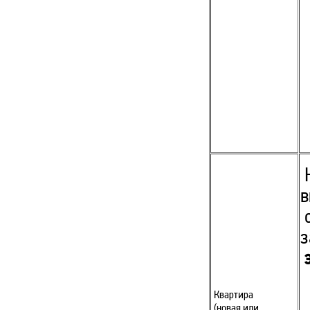
Н
в
о
з
э
Квартира
(новая или