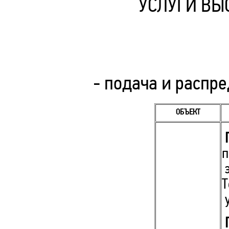
УСЛУГИ ВЫ
- подача и распр
ОБЪЕКТ
П
п
э
Т
у
П