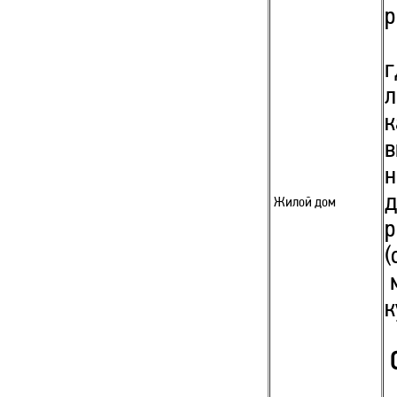
р
п
г
л
к
в
н
Жилой дом
р
(
м
к
С